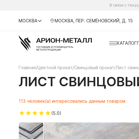
В связи с тек
МОСКВА
МОСКВА, ПЕР. СЕМЁНОВСКИЙ, Д. 15
КАТАЛОГ
Главная
/
Цветной прокат
/
Свинцовый прокат
/
Лист свин
ЛИСТ СВИНЦОВЫЙ
113 человек(а) интересовались данным товаром
★
★
★
★
★
(5.0)