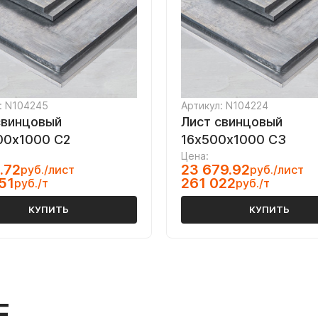
: N104245
Артикул: N104224
свинцовый
Лист свинцовый
00х1000 С2
16х500х1000 С3
Цена:
.72
23 679.92
руб./лист
руб./лист
51
261 022
руб./т
руб./т
КУПИТЬ
КУПИТЬ
Е