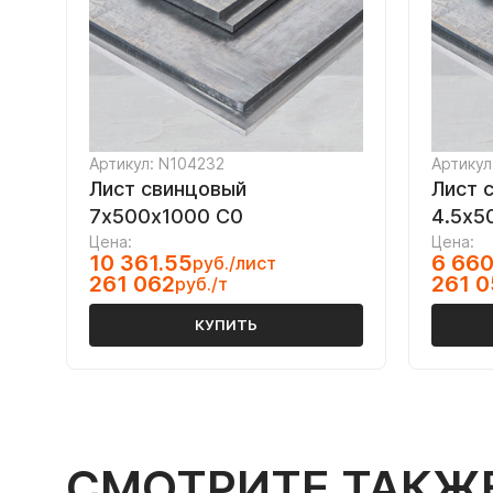
Артикул: N104232
Артикул
Лист свинцовый
Лист 
7х500х1000 С0
4.5х5
Цена:
Цена:
10 361.55
6 660
руб./лист
261 062
261 0
руб./т
КУПИТЬ
СМОТРИТЕ ТАКЖ