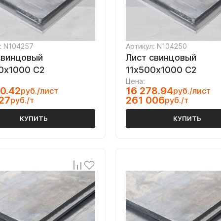
: N104257
Артикул: N104250
свинцовый
Лист свинцовый
0х1000 С2
11х500х1000 С2
Цена:
0.42
16 278.94
руб./лист
руб./лист
27
261 006
руб./т
руб./т
КУПИТЬ
КУПИТЬ