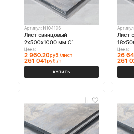
Артикул: N104196
Артикул
Лист свинцовый
Лист 
2х500х1000 мм С1
18х50
Цена:
Цена:
2 960.20
26 64
руб./лист
261 041
261 0
руб./т
КУПИТЬ