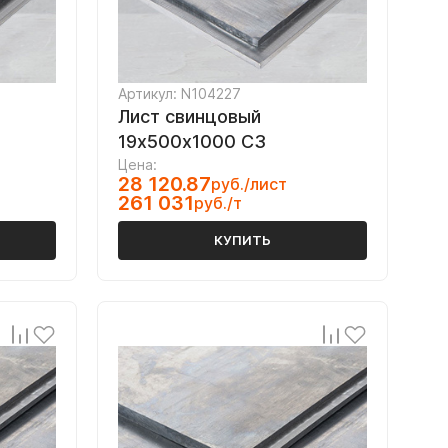
Артикул: N104227
Лист свинцовый
19х500х1000 С3
Цена:
28 120.87
руб./лист
261 031
руб./т
КУПИТЬ