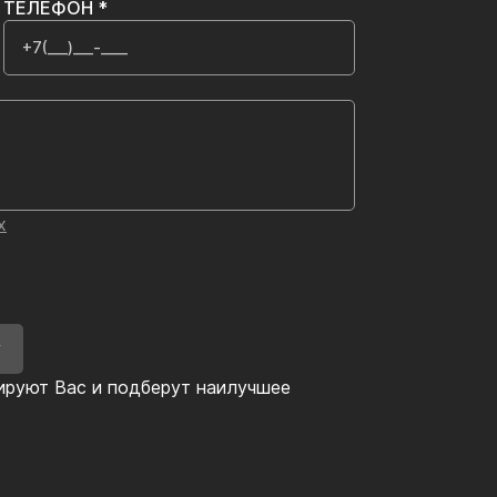
ТЕЛЕФОН *
х
У
ируют Вас и подберут наилучшее