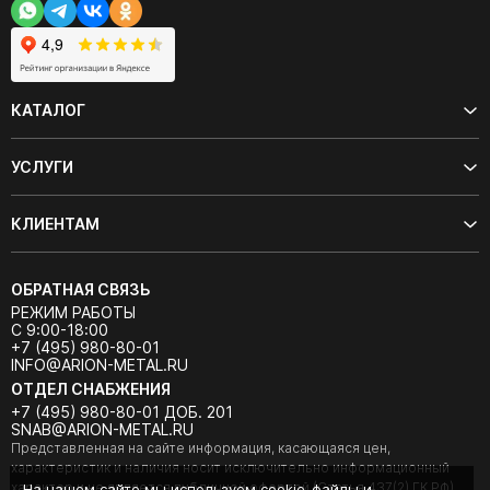
КАТАЛОГ
УСЛУГИ
КЛИЕНТАМ
ОБРАТНАЯ СВЯЗЬ
РЕЖИМ РАБОТЫ
С 9:00-18:00
+7 (495) 980-80-01
INFO@ARION-METAL.RU
ОТДЕЛ СНАБЖЕНИЯ
+7 (495) 980-80-01 ДОБ. 201
SNAB@ARION-METAL.RU
Представленная на сайте информация, касающаяся цен,
характеристик и наличия носит исключительно информационный
характер и не является публичной офертой (Статья 437(2) ГК РФ).
На нашем сайте мы используем cookie-файлы и