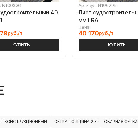
: N100326
Артикул: N100295
судостроительный 40
Лист судостроительн
B
мм LRA
Цена:
079
40 170
руб./т
руб./т
КУПИТЬ
КУПИТЬ
Е
СТ КОНСТРУКЦИОННЫЙ
СЕТКА ТОЛЩИНА 2.3
СВАРНАЯ СЕТКА