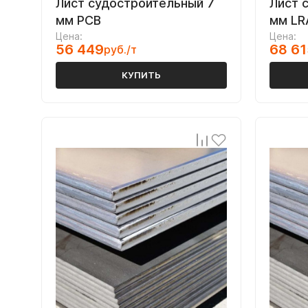
Лист судостроительный 7
Лист 
мм РСВ
мм LR
Цена:
Цена:
56 449
68 61
руб./т
КУПИТЬ