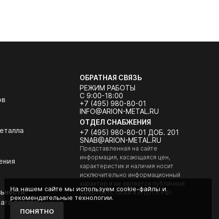
ОБРАТНАЯ СВЯЗЬ
РЕЖИМ РАБОТЫ
С 9:00-18:00
ов
+7 (495) 980-80-01
INFO@ARION-METAL.RU
ОТДЕЛ СНАБЖЕНИЯ
еталла
+7 (495) 980-80-01 ДОБ. 201
SNAB@ARION-METAL.RU
Представленная на сайте
информация, касающаяся цен,
ения
характеристик и наличия носит
исключительно информационный
характер и не является публичной
На нашем сайте мы используем cookie-файлы и
ьности
офертой (Статья 437(2) ГК РФ).
рекомендательные технологии.
ата товара
ПОНЯТНО