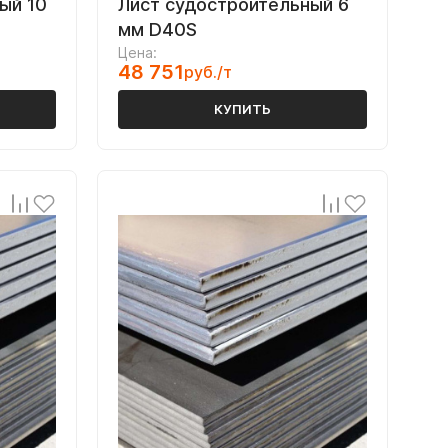
ый 10
Лист судостроительный 6
мм D40S
Цена:
48 751
руб./т
КУПИТЬ