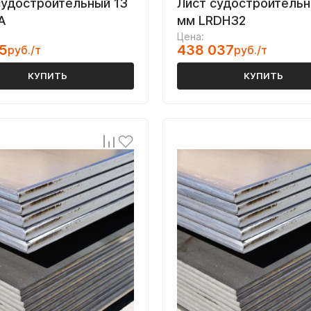
судостроительный 13
Лист судостроительн
A
мм LRDH32
Цена:
5
438 037
руб./т
руб./т
КУПИТЬ
КУПИТЬ