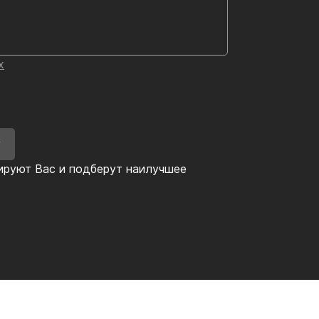
х
У
ируют Вас и подберут наилучшее