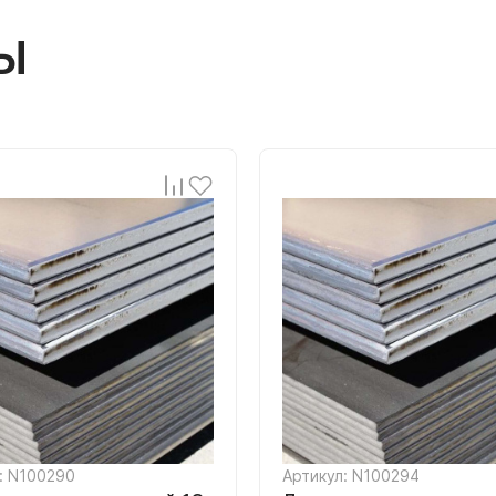
Ы
: N100290
Артикул: N100294