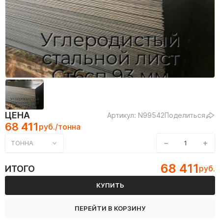
ЦЕНА
Артикул: N99542
Поделиться
68 411
руб./тонна
−
+
ТОННА
68 411
ИТОГО
руб.
КУПИТЬ
ПЕРЕЙТИ В КОРЗИНУ