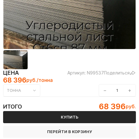
ЦЕНА
Артикул: N99537
Поделиться
68 396
руб./тонна
−
+
ТОННА
68 396
ИТОГО
руб.
КУПИТЬ
ПЕРЕЙТИ В КОРЗИНУ