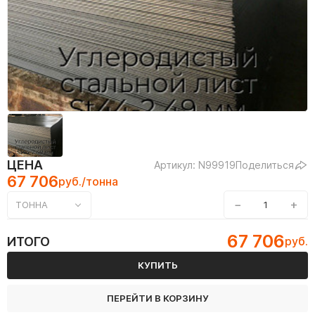
ЦЕНА
Артикул: N99919
Поделиться
67 706
руб./тонна
−
+
ТОННА
67 706
ИТОГО
руб.
КУПИТЬ
ПЕРЕЙТИ В КОРЗИНУ