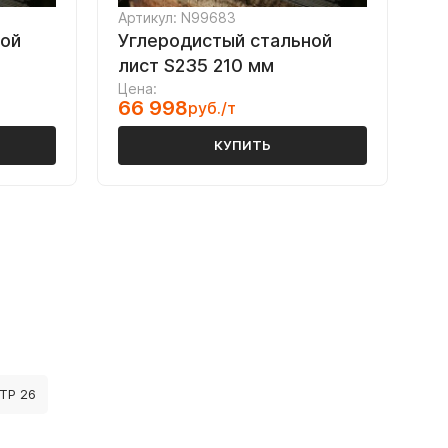
Артикул: N99683
ной
Углеродистый стальной
лист S235 210 мм
Цена:
66 998
руб./т
КУПИТЬ
ТР 26