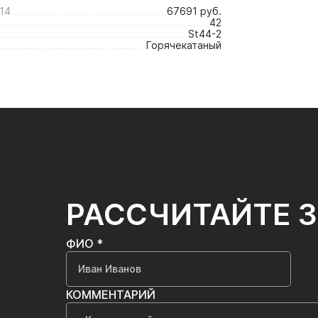
14
67691 руб.
42
St44-2
Горячекатаный
РАССЧИТАЙТЕ 
ФИО *
КОММЕНТАРИЙ