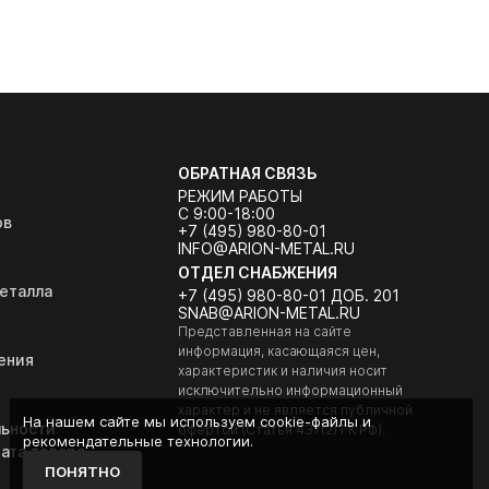
ОБРАТНАЯ СВЯЗЬ
РЕЖИМ РАБОТЫ
С 9:00-18:00
ов
+7 (495) 980-80-01
INFO@ARION-METAL.RU
ОТДЕЛ СНАБЖЕНИЯ
еталла
+7 (495) 980-80-01 ДОБ. 201
SNAB@ARION-METAL.RU
Представленная на сайте
информация, касающаяся цен,
ения
характеристик и наличия носит
исключительно информационный
характер и не является публичной
На нашем сайте мы используем cookie-файлы и
ьности
офертой (Статья 437(2) ГК РФ).
рекомендательные технологии.
ата товара
ПОНЯТНО