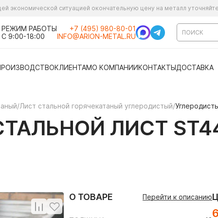
ущей экономической ситуацией окончательную цену на металл уточняйт
РЕЖИМ РАБОТЫ
+7 (495) 980-80-01
С 9:00-18:00
INFO@ARION-METAL.RU
ПРОИЗВОДСТВО
КЛИЕНТАМ
О КОМПАНИИ
КОНТАКТЫ
ДОСТАВКА
таный
/
Лист стальной горячекатаный углеродистый
/
Углеродисты
ТАЛЬНОЙ ЛИСТ ST44
О ТОВАРЕ
Перейти к описанию
6