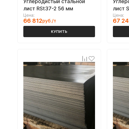
Углеродистый стальной
Углер
лист RSt37-2 56 мм
лист 
Цена:
Цена:
66 812
67 24
руб./т
КУПИТЬ