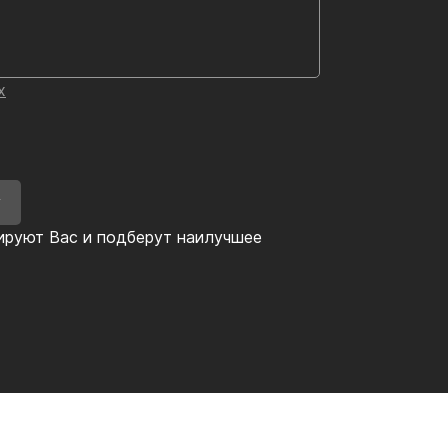
х
У
ируют Вас и подберут наилучшее