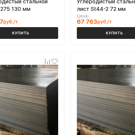
одистый стальной
Углеродистый сталь
S275 130 мм
лист St44-2 72 мм
Цена:
7
67 763
руб./т
руб./т
КУПИТЬ
КУПИТЬ