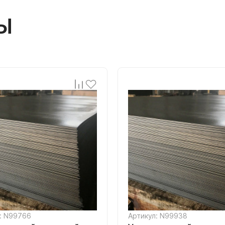
Ы
: N99766
Артикул: N99938