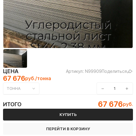
ЦЕНА
Артикул: N99909
Поделиться
67 676
руб./тонна
−
+
ТОННА
67 676
ИТОГО
руб.
КУПИТЬ
ПЕРЕЙТИ В КОРЗИНУ