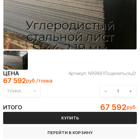
ЦЕНА
Артикул: N99881
Поделиться
67 592
руб./тонна
−
+
ТОННА
67 592
ИТОГО
руб.
КУПИТЬ
ПЕРЕЙТИ В КОРЗИНУ