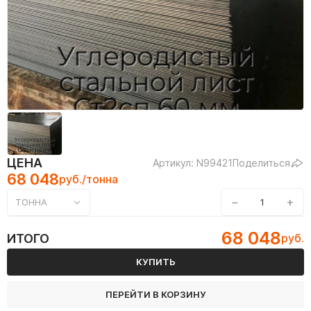
ЦЕНА
Артикул: N99421
Поделиться
68 048
руб./тонна
−
+
ТОННА
68 048
ИТОГО
руб.
КУПИТЬ
ПЕРЕЙТИ В КОРЗИНУ