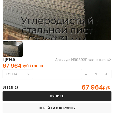
ЦЕНА
Артикул: N99393
Поделиться
67 964
руб./тонна
−
+
ТОННА
67 964
ИТОГО
руб.
КУПИТЬ
ПЕРЕЙТИ В КОРЗИНУ