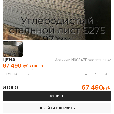
ЦЕНА
Артикул: N99847
Поделиться
67 490
руб./тонна
−
+
ТОННА
67 490
ИТОГО
руб.
КУПИТЬ
ПЕРЕЙТИ В КОРЗИНУ