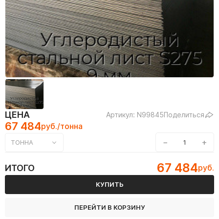
ЦЕНА
Артикул: N99845
Поделиться
67 484
руб./тонна
−
+
ТОННА
67 484
ИТОГО
руб.
КУПИТЬ
ПЕРЕЙТИ В КОРЗИНУ