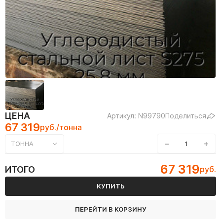
ЦЕНА
Артикул: N99790
Поделиться
67 319
руб./тонна
−
+
ТОННА
67 319
ИТОГО
руб.
КУПИТЬ
ПЕРЕЙТИ В КОРЗИНУ