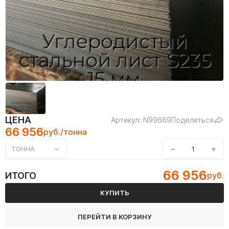
ЦЕНА
Артикул: N99669
Поделиться
66 956
руб./тонна
−
+
ТОННА
66 956
ИТОГО
руб.
КУПИТЬ
ПЕРЕЙТИ В КОРЗИНУ