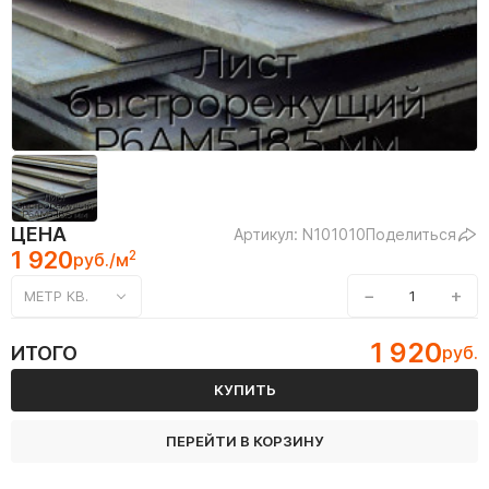
ЦЕНА
Артикул: N101010
Поделиться
1 920
2
руб./м
−
+
МЕТР КВ.
1 920
ИТОГО
руб.
КУПИТЬ
ПЕРЕЙТИ В КОРЗИНУ