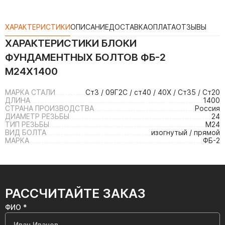
ХАРАКТЕРИСТИКИ
ОПИСАНИЕ
ДОСТАВКА
ОПЛАТА
ОТЗЫВЫ
ХАРАКТЕРИСТИКИ
БЛОКИ
ФУНДАМЕНТНЫХ БОЛТОВ ФБ-2
М24Х1400
МАРКА СТАЛИ
Ст3 / 09Г2С / ст40 / 40Х / Ст35 / Ст20
ДЛИНА
1400
СТРАНА ПРОИЗВОДСТВА
Россия
ДИАМЕТР РЕЗЬБЫ
24
ТИП РЕЗЬБЫ
М24
ВИД БОЛТА
изогнутый / прямой
МАРКА
ФБ-2
РАССЧИТАЙТЕ ЗАКАЗ
ФИО *