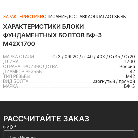
ХАРАКТЕРИСТИКИ
ОПИСАНИЕ
ДОСТАВКА
ОПЛАТА
ОТЗЫВЫ
ХАРАКТЕРИСТИКИ
БЛОКИ
ФУНДАМЕНТНЫХ БОЛТОВ БФ-3
М42Х1700
МАРКА СТАЛИ
Ст3 / 09Г2С / ст40 / 40Х / Ст35 / Ст20
ДЛИНА
1700
СТРАНА ПРОИЗВОДСТВА
Россия
ДИАМЕТР РЕЗЬБЫ
42
ТИП РЕЗЬБЫ
М42
ВИД БОЛТА
изогнутый / прямой
МАРКА
БФ-3
РАССЧИТАЙТЕ ЗАКАЗ
ФИО *