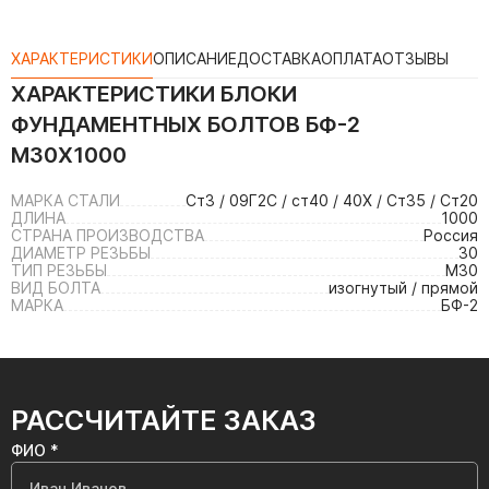
ХАРАКТЕРИСТИКИ
ОПИСАНИЕ
ДОСТАВКА
ОПЛАТА
ОТЗЫВЫ
ХАРАКТЕРИСТИКИ
БЛОКИ
ФУНДАМЕНТНЫХ БОЛТОВ БФ-2
М30Х1000
МАРКА СТАЛИ
Ст3 / 09Г2С / ст40 / 40Х / Ст35 / Ст20
ДЛИНА
1000
СТРАНА ПРОИЗВОДСТВА
Россия
ДИАМЕТР РЕЗЬБЫ
30
ТИП РЕЗЬБЫ
М30
ВИД БОЛТА
изогнутый / прямой
МАРКА
БФ-2
РАССЧИТАЙТЕ ЗАКАЗ
ФИО *