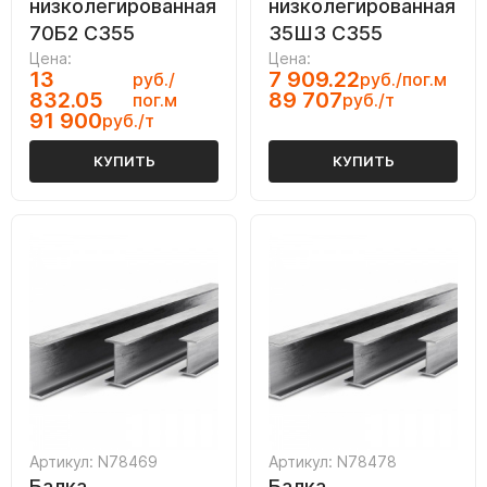
низколегированная
низколегированная
70Б2 С355
35Ш3 С355
Цена:
Цена:
13
7 909.22
руб./
руб./пог.м
832.05
89 707
пог.м
руб./т
91 900
руб./т
КУПИТЬ
КУПИТЬ
Артикул: N78469
Артикул: N78478
Балка
Балка