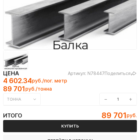
ЦЕНА
Артикул: N78447
Поделиться
4 602.34
руб./пог. метр
89 701
руб./тонна
−
+
ТОННА
89 701
ИТОГО
руб.
КУПИТЬ