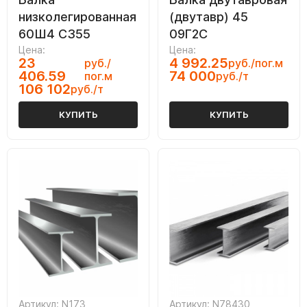
низколегированная
(двутавр) 45
60Ш4 С355
09Г2С
Цена:
Цена:
23
4 992.25
руб./
руб./пог.м
406.59
74 000
пог.м
руб./т
106 102
руб./т
КУПИТЬ
КУПИТЬ
Артикул: N173
Артикул: N78430