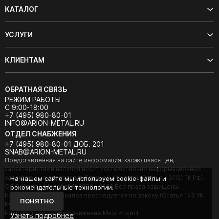
КАТАЛОГ
УСЛУГИ
КЛИЕНТАМ
ОБРАТНАЯ СВЯЗЬ
РЕЖИМ РАБОТЫ
С 9:00-18:00
+7 (495) 980-80-01
INFO@ARION-METAL.RU
ОТДЕЛ СНАБЖЕНИЯ
+7 (495) 980-80-01 ДОБ. 201
SNAB@ARION-METAL.RU
Представленная на сайте информация, касающаяся цен,
характеристик и наличия носит исключительно информационный
характер и не является публичной офертой (Статья 437(2) ГК РФ).
На нашем сайте мы используем cookie-файлы и
ООО "Арион-Металл" © 2020 - 2026 Все права защищены.
рекомендательные технологии.
Копирование материалов преследуется по закону (Статья 146 УК
ПОНЯТНО
РФ).
Разработка и seo-продвижение Mary Project
Узнать подробнее