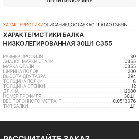
ПЕРЕЙТИ В КОРЗИНУ
ХАРАКТЕРИСТИКИ
ОПИСАНИЕ
ДОСТАВКА
ОПЛАТА
ОТЗЫВЫ
ХАРАКТЕРИСТИКИ
БАЛКА
НИЗКОЛЕГИРОВАННАЯ 30Ш1 С355
РАЗМЕР ПРОФИЛЯ
30
АНАЛОГ МАРКИ СТАЛИ
С355
МАРКА СТАЛИ
С355
ШИРИНА ПОЛОК
200
ВЫСОТА ДВУТАВРА
294
ТОЛЩИНА ПОЛКИ
8
ТОЛЩИНА СТЕНКИ
12
ДЛИНА
12000
НОМЕР ПРОФИЛЯ
30Ш1
ВЕС ПОГОННОГО МЕТРА. Т
0.0513076
ТИП БАЛКИ
Ш1
РАССЧИТАЙТЕ ЗАКАЗ