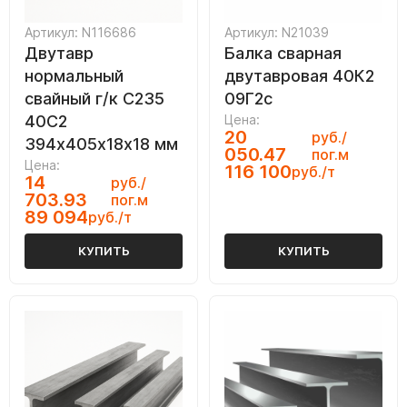
Артикул: N116686
Артикул: N21039
Двутавр
Балка сварная
нормальный
двутавровая 40К2
свайный г/к С235
09Г2с
40С2
Цена:
20
руб./
394х405х18х18 мм
050.47
пог.м
Цена:
116 100
руб./т
14
руб./
703.93
пог.м
89 094
руб./т
КУПИТЬ
КУПИТЬ