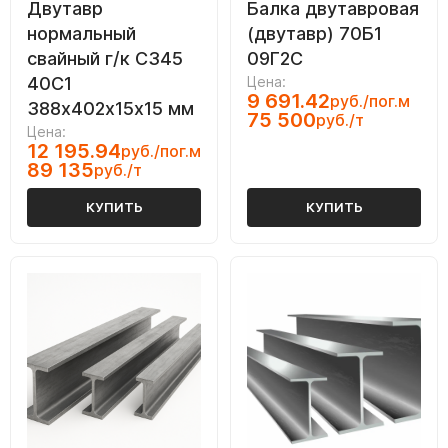
Двутавр
Балка двутавровая
нормальный
(двутавр) 70Б1
свайный г/к С345
09Г2С
40С1
Цена:
9 691.42
руб./пог.м
388х402х15х15 мм
75 500
руб./т
Цена:
12 195.94
руб./пог.м
89 135
руб./т
КУПИТЬ
КУПИТЬ