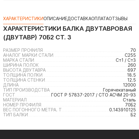
ХАРАКТЕРИСТИКИ
ОПИСАНИЕ
ДОСТАВКА
ОПЛАТА
ОТЗЫВЫ
ХАРАКТЕРИСТИКИ
БАЛКА ДВУТАВРОВАЯ
(ДВУТАВР) 70Б2 СТ. 3
РАЗМЕР ПРОФИЛЯ
70
АНАЛОГ МАРКИ СТАЛИ
С255
МАРКА СТАЛИ
Ст1 / Ст3
ШИРИНА ПОЛОК
260
ВЫСОТА ДВУТАВРА
697
ТОЛЩИНА ПОЛКИ
18.5
ТОЛЩИНА СТЕНКИ
12.5
ДЛИНА
12000
ТИП ПРОИЗВОДСТВА
Горячекатаный
ГОСТ
ГОСТ Р 57837-2017 / СТО АСЧМ 20-93
МАТЕРИАЛ
Сталь
НОМЕР ПРОФИЛЯ
70Б2
ВЕС ПОГОННОГО МЕТРА. Т
0.143910125
ТИП БАЛКИ
Б2