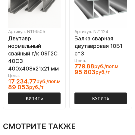
Артикул: N116505
Артикул: N21124
Двутавр
Балка сварная
нормальный
двутавровая 10Б1
свайный г/к 09Г2С
ст3
40С3
Цена:
779.88
руб./пог.м
400х408х21х21 мм
95 803
руб./т
Цена:
17 234.77
руб./пог.м
89 053
руб./т
КУПИТЬ
КУПИТЬ
СМОТРИТЕ ТАКЖЕ