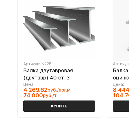
Артикул: N228
Артикул
Балка двутавровая
Балка
(двутавр) 40 ст. 3
оцинк
Цена:
Цена:
4 269.62
8 444
руб./пог.м
74 000
104 
руб./т
КУПИТЬ