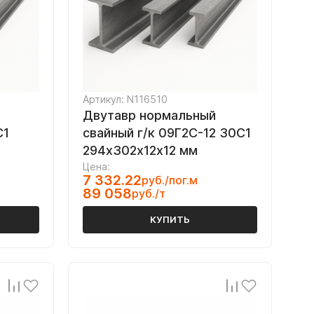
Артикул: N116510
Двутавр нормальный
С1
свайный г/к 09Г2С-12 30С1
294х302х12х12 мм
Цена:
7 332.22
руб./пог.м
89 058
руб./т
КУПИТЬ