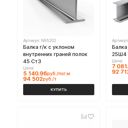
Артикул: N95202
Артикул
Балка г/к с уклоном
Балка
внутренних граней полок
25Ш4
45 Ст3
Цена:
7 081
Цена:
92 71
5 140.96
руб./пог.м
94 502
руб./т
КУПИТЬ