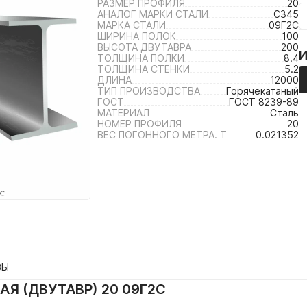
РАЗМЕР ПРОФИЛЯ
20
АНАЛОГ МАРКИ СТАЛИ
С345
МАРКА СТАЛИ
09Г2С
ШИРИНА ПОЛОК
100
ВЫСОТА ДВУТАВРА
200
ТОЛЩИНА ПОЛКИ
8.4
ТОЛЩИНА СТЕНКИ
5.2
ДЛИНА
12000
ТИП ПРОИЗВОДСТВА
Горячекатаный
ГОСТ
ГОСТ 8239-89
МАТЕРИАЛ
Сталь
НОМЕР ПРОФИЛЯ
20
ВЕС ПОГОННОГО МЕТРА. Т
0.021352
ВЫ
Я (ДВУТАВР) 20 09Г2С