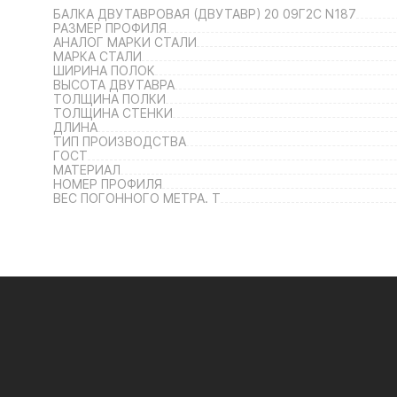
БАЛКА ДВУТАВРОВАЯ (ДВУТАВР) 20 09Г2С N187
РАЗМЕР ПРОФИЛЯ
АНАЛОГ МАРКИ СТАЛИ
МАРКА СТАЛИ
ШИРИНА ПОЛОК
ВЫСОТА ДВУТАВРА
ТОЛЩИНА ПОЛКИ
ТОЛЩИНА СТЕНКИ
ДЛИНА
ТИП ПРОИЗВОДСТВА
ГОСТ
МАТЕРИАЛ
НОМЕР ПРОФИЛЯ
ВЕС ПОГОННОГО МЕТРА. Т