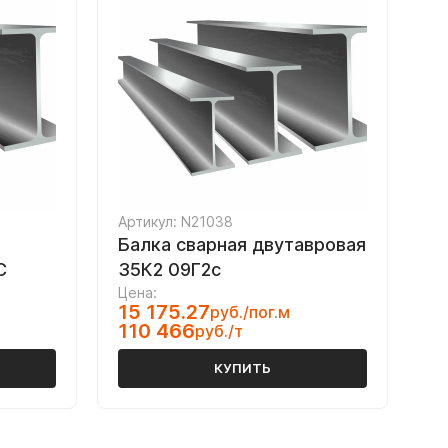
Артикул: N21038
Балка сварная двутавровая
С
35К2 09Г2с
Цена:
15 175.27
руб./пог.м
110 466
руб./т
КУПИТЬ