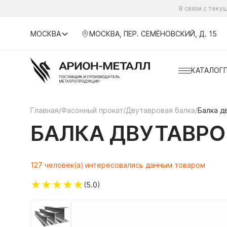
В связи с тек
МОСКВА
МОСКВА, ПЕР. СЕМЁНОВСКИЙ, Д. 15
КАТАЛОГ
Главная
/
Фасонный прокат
/
Двутавровая балка
/
Балка д
БАЛКА ДВУТАВРОВ
127 человек(а) интересовались данным товаром
★
★
★
★
★
(5.0)