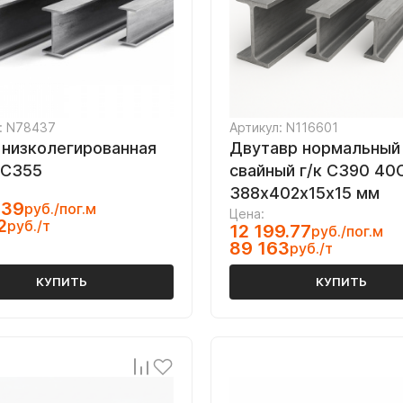
: N78437
Артикул: N116601
 низколегированная
Двутавр нормальный
 С355
свайный г/к С390 40
388х402х15х15 мм
.39
руб./пог.м
Цена:
2
руб./т
12 199.77
руб./пог.м
89 163
руб./т
КУПИТЬ
КУПИТЬ